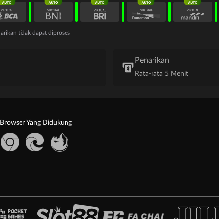
arikan tidak dapat diproses
Penarikan
Rata-rata 5 Menit
Browser Yang Didukung