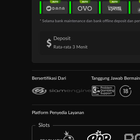
* Selama bank maintenance dan bank offline deposit dan pen
Deposit
Rata-rata 3 Menit
Bersertifikasi Dari
Tanggung Jawab Bermain
Platform Penyedia Layanan
Slots