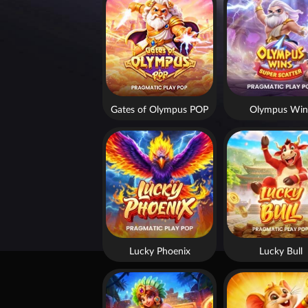
Gates of Olympus POP
Olympus Win
Lucky Phoenix
Lucky Bull