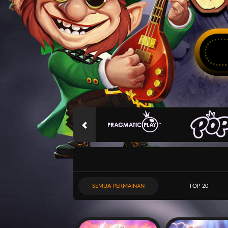
SEMUA PERMAINAN
TOP 20