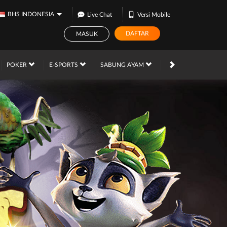
BHS INDONESIA
Live Chat
Versi Mobile
DAFTAR
MASUK
PROMOSI
POKER
E-SPORTS
SABUNG AYAM