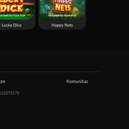
Lucky Dice
Happy Nets
an
Komunitas
512373170