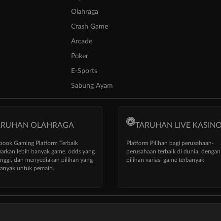
Olahraga
Crash Game
Arcade
Poker
E-Sports
Sabung Ayam
ARUHAN OLAHRAGA
TARUHAN LIVE KASIN
book Gaming Platform Terbaik
Platform Pilihan bagi perusahaan-
rkan lebih banyak game, odds yang
perusahaan terbaik di dunia, dengan
tinggi, dan menyediakan pilihan yang
pilihan variasi game terbanyak
banyak untuk pemain.