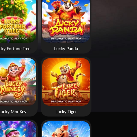
cky Fortune Tree
Lucky Panda
Lucky MonKey
Lucky Tiger