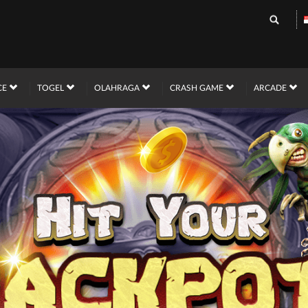
CE
TOGEL
OLAHRAGA
CRASH GAME
ARCADE