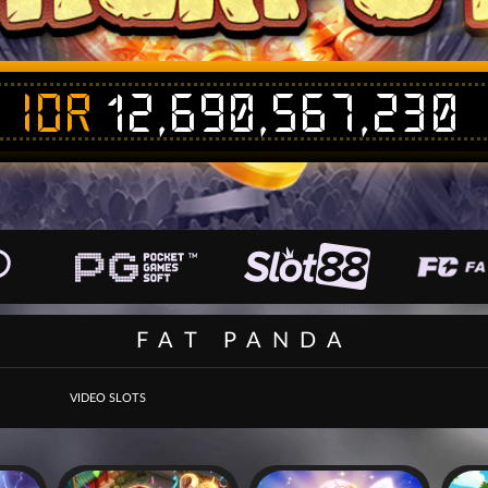
IDR
12,690,567,230
FAT PANDA
VIDEO SLOTS