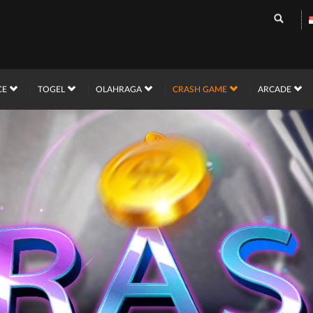
CE
TOGEL
OLAHRAGA
CRASH GAME
ARCADE