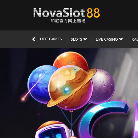
HOT GAMES
SLOTS
LIVE CASINO
RA