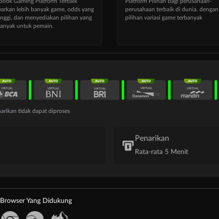
book Gaming Platform Terbaik
Platform Pilihan bagi perusahaan-
rkan lebih banyak game, odds yang
perusahaan terbaik di dunia, dengan
tinggi, dan menyediakan pilihan yang
pilihan variasi game terbanyak
banyak untuk pemain.
arikan tidak dapat diproses
Penarikan
Rata-rata 5 Menit
Browser Yang Didukung