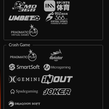
Crash Game