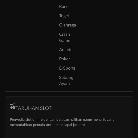
Race
Togel
Olahraga
Crash
Game
Arcade
Poker
E-Sports
Sabung
Ayam
TARUHAN SLOT
Penyedia slot online dengan beragam pilihan game menarik yang
memudahkan pemain untuk mencapai jackpot