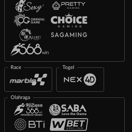
Race
Togel
Olahraga