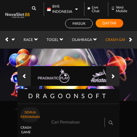
BHS
Live
Versi
Chat
Mobile
INDONESIA
DAFTAR
MASUK
CASINO
RACE
TOGEL
OLAHRAGA
CRASH GAME
DRAGOONSOFT
SEMUA
PERMAINAN
CRASH
GAME