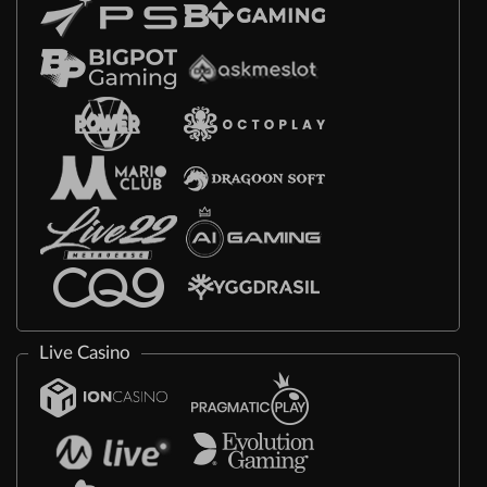
Live Casino