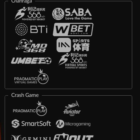
Olahraga
Crash Game