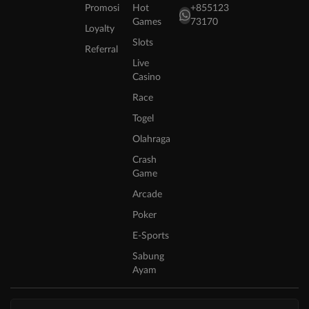
Promosi
Hot
+855123
Games
73170
Loyalty
Slots
Referral
Live
Casino
Race
Togel
Olahraga
Crash
Game
Arcade
Poker
E-Sports
Sabung
Ayam