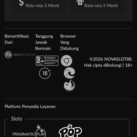
Rata-rata 3 Menit
Rata-rata 5 Menit
Bersertifikasi
Tanggung
Browser
Dari
Jawab
Yang
Bermain
Didukung
©2026 NOVASLOT88.
Hak cipta dilindungi | 18+
Platform Penyedia Layanan
Slots