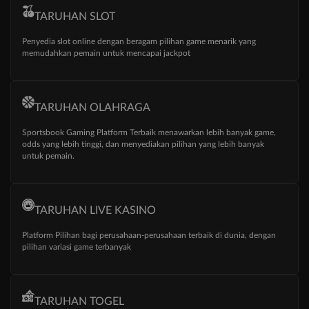
TARUHAN SLOT
Penyedia slot online dengan beragam pilihan game menarik yang
memudahkan pemain untuk mencapai jackpot
TARUHAN OLAHRAGA
Sportsbook Gaming Platform Terbaik menawarkan lebih banyak game,
odds yang lebih tinggi, dan menyediakan pilihan yang lebih banyak
untuk pemain.
TARUHAN LIVE KASINO
Platform Pilihan bagi perusahaan-perusahaan terbaik di dunia, dengan
pilihan variasi game terbanyak
TARUHAN TOGEL