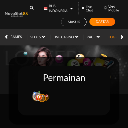
BHS
Live
Versi
Chat
Mobile
INDONESIA
DAFTAR
MASUK
HOT GAMES
SLOTS
LIVE CASINO
RACE
TOGEL
Permainan
i