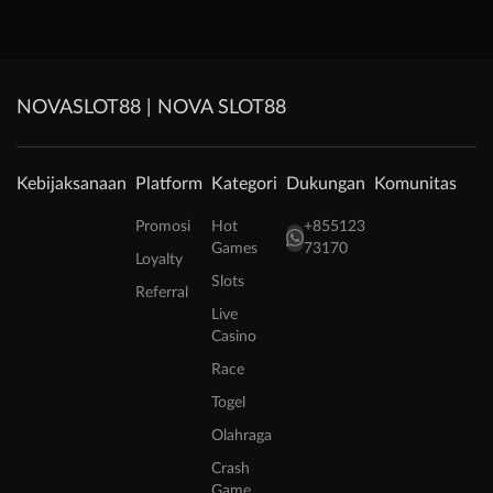
NOVASLOT88 | NOVA SLOT88
Kebijaksanaan
Platform
Kategori
Dukungan
Komunitas
Promosi
Hot
+855123
Games
73170
Loyalty
Slots
Referral
Live
Casino
Race
Togel
Olahraga
Crash
Game