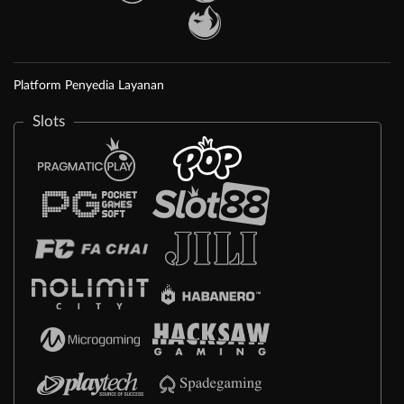
Platform Penyedia Layanan
Slots