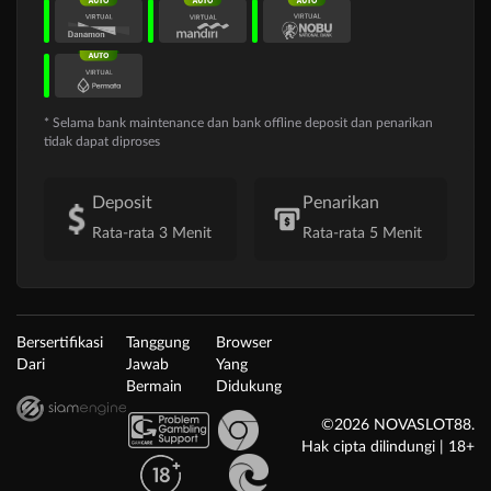
* Selama bank maintenance dan bank offline deposit dan penarikan
tidak dapat diproses
Deposit
Penarikan
Rata-rata 3 Menit
Rata-rata 5 Menit
Bersertifikasi
Tanggung
Browser
Dari
Jawab
Yang
Bermain
Didukung
©2026 NOVASLOT88.
Hak cipta dilindungi | 18+