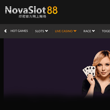
HOT GAMES
SLOTS
LIVE CASINO
RACE
TOG