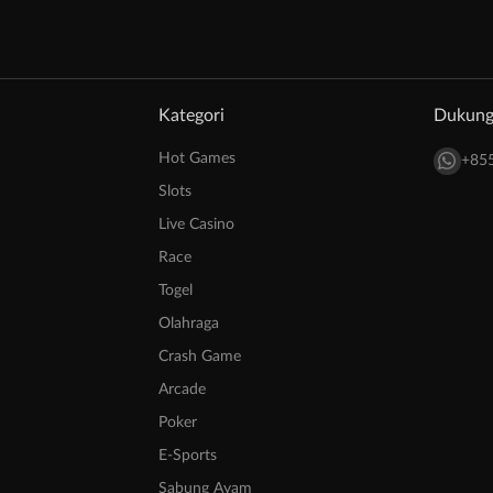
Kategori
Dukung
Hot Games
+85
Slots
Live Casino
Race
Togel
Olahraga
Crash Game
Arcade
Poker
E-Sports
Sabung Ayam