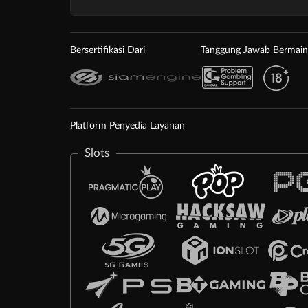
Bersertifikasi Dari
Tanggung Jawab Bermain
Platform Penyedia Layanan
Slots