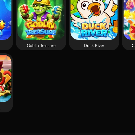
h
Goblin Treasure
Duck River
C
g