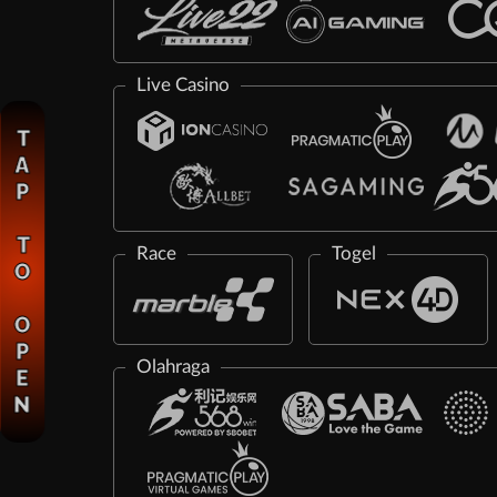
Live Casino
TAP TO OPEN
Race
Togel
Olahraga