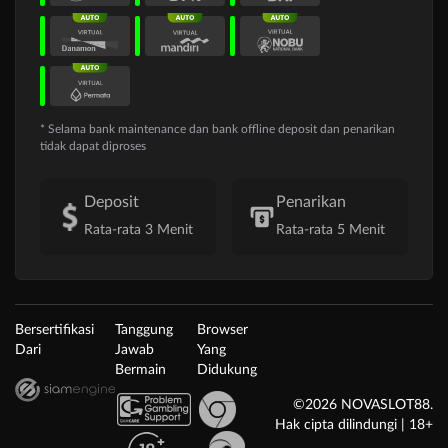
* Selama bank maintenance dan bank offline deposit dan penarikan
tidak dapat diproses
Deposit
Penarikan
Rata-rata 3 Menit
Rata-rata 5 Menit
Bersertifikasi
Tanggung
Browser
Dari
Jawab
Yang
Bermain
Didukung
©2026 NOVASLOT88.
Hak cipta dilindungi | 18+