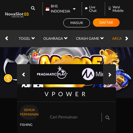
BHS
Live
Versi
Chat
Mobile
INDONESIA
DAFTAR
MASUK
ACE
TOGEL
OLAHRAGA
CRASH GAME
ARCADE
VPOWER
SEMUA
PERMAINAN
FISHING