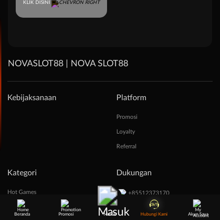
KLIK DISINI
NOVASLOT88 | NOVA SLOT88
Kebijaksanaan
Platform
Promosi
Loyalty
Referral
Kategori
Dukungan
Hot Games
+85512373170
Slots
Beranda
Promosi
Masuk
Hubungi Kami
Akun Saya