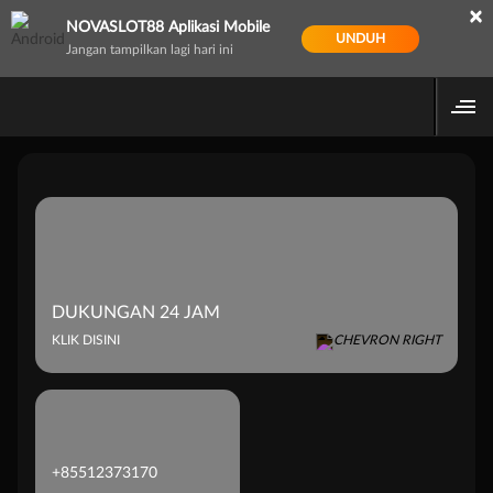
×
NOVASLOT88 Aplikasi Mobile
UNDUH
Jangan tampilkan lagi hari ini
DUKUNGAN 24 JAM
KLIK DISINI
+85512373170