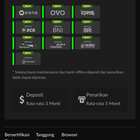
* Selama bank maintenance dan bank offline deposit dan penarikan
tidak dapat diproses
Deposit
Penarikan
Rata-rata 3 Menit
Rata-rata 5 Menit
Bersertifikasi
Tanggung
Browser