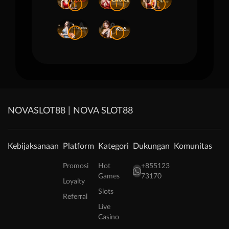
i
i
i
i
i
NOVASLOT88 | NOVA SLOT88
Kebijaksanaan
Platform
Kategori
Dukungan
Komunitas
Promosi
Hot
+855123
Games
73170
Loyalty
Slots
Referral
Live
Casino