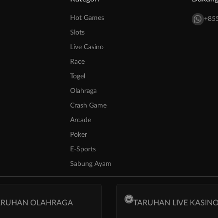
Hot Games
+85
Slots
Live Casino
Race
Togel
Olahraga
Crash Game
Arcade
Poker
E-Sports
Sabung Ayam
ARUHAN OLAHRAGA
TARUHAN LIVE KASIN