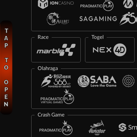
TAP TO OPEN
Race
Togel
Olahraga
Crash Game