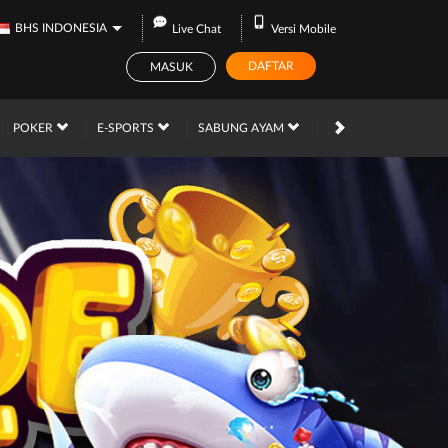
BHS INDONESIA
Live Chat
Versi Mobile
DAFTAR
MASUK
PROMOSI
POKER
E-SPORTS
SABUNG AYAM