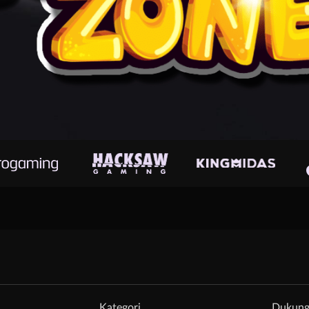
Kategori
Dukung