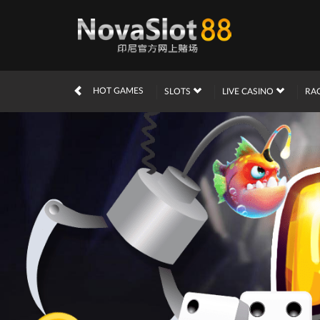
HOT GAMES
SLOTS
LIVE CASINO
RA