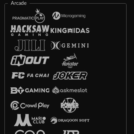
Arcade