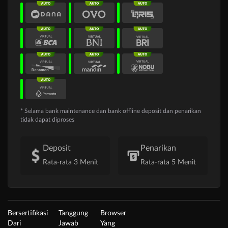
* Selama bank maintenance dan bank offline deposit dan penarikan
tidak dapat diproses
Deposit
Penarikan
Rata-rata 3 Menit
Rata-rata 5 Menit
Bersertifikasi
Tanggung
Browser
Dari
Jawab
Yang