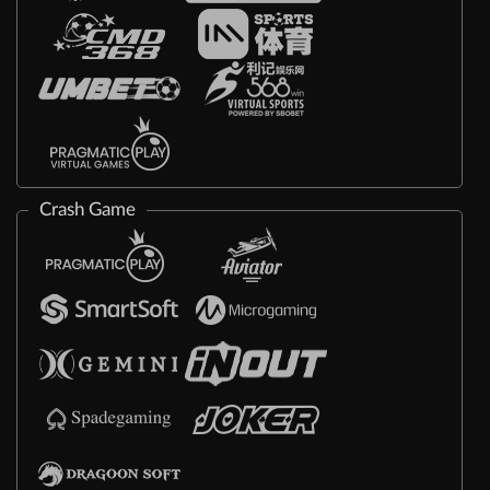
Crash Game