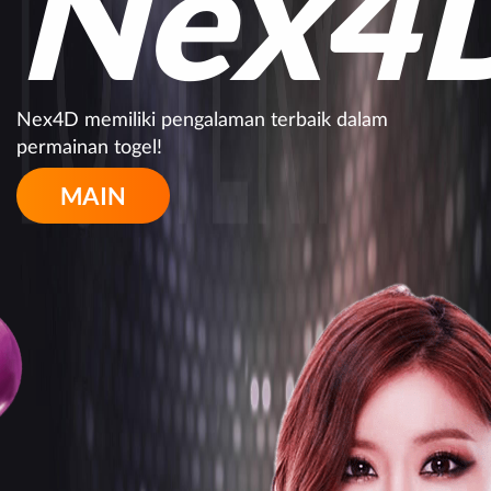
Nex4
Nex4D memiliki pengalaman terbaik dalam
permainan togel!
MAIN