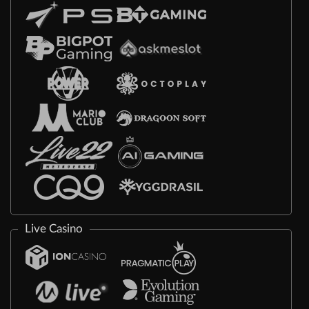
Live Casino