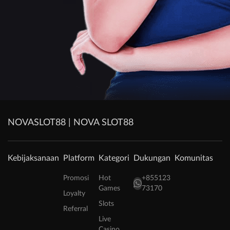
NOVASLOT88 | NOVA SLOT88
Kebijaksanaan
Platform
Kategori
Dukungan
Komunitas
Promosi
Hot
+855123
Games
73170
Loyalty
Slots
Referral
Live
Casino