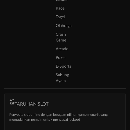
Race
Togel
Olahraga
Crash
Game
Arcade
Poker
E-Sports
Sabung
Ayam
TARUHAN SLOT
Penyedia slot online dengan beragam pilihan game menarik yang
memudahkan pemain untuk mencapai jackpot