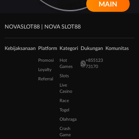
MAIN
NOVASLOT88 | NOVA SLOT88
Kebijaksanaan
Platform
Kategori
Dukungan
Komunitas
Promosi
Hot
+855123
Games
73170
Loyalty
Slots
Referral
Live
Casino
Race
Togel
Olahraga
Crash
Game