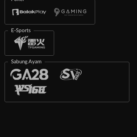
E-Sports
Sabung Ayam