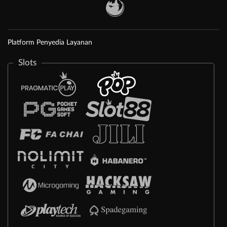
Platform Penyedia Layanan
Slots