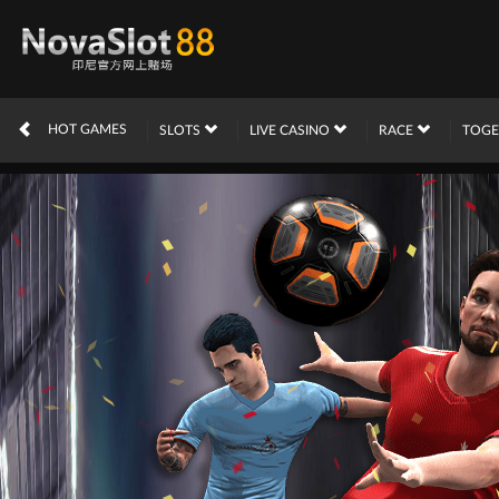
HOT GAMES
SLOTS
LIVE CASINO
RACE
TOG